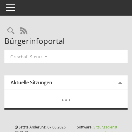
Toggle navigation
Rechercheauswahl
RSS-Feed
Bürgerinfoportal
Ortschaft Steutz
Aktuelle Sitzungen
Mehr Dat
…
Letzte Änderung: 07.08.2026
Software:
Sitzungsdienst