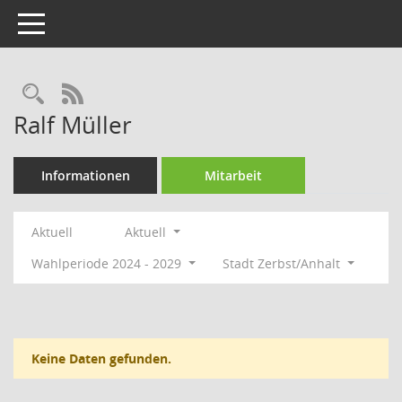
Toggle navigation
Rechercheauswahl
RSS-Feed
Ralf Müller
Informationen
Mitarbeit
Aktuell
Aktuell
Wahlperiode 2024 - 2029
Stadt Zerbst/Anhalt
Keine Daten gefunden.