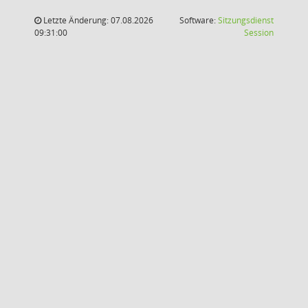
Letzte Änderung: 07.08.2026
Software:
Sitzungsdienst
(Wird in
09:31:00
Session