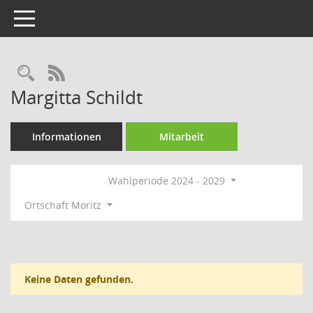
Toggle navigation
Rechercheauswahl
RSS-Feed
Margitta Schildt
Informationen
Mitarbeit
Wahlperiode 2024 - 2029
Ortschaft Moritz
Keine Daten gefunden.