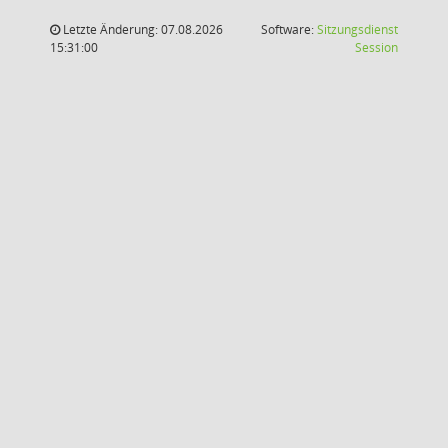
Letzte Änderung: 07.08.2026
Software:
Sitzungsdienst
(Wird in
15:31:00
Session