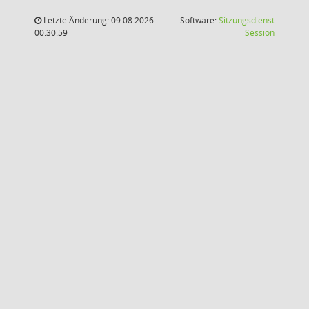
Letzte Änderung: 09.08.2026
Software:
Sitzungsdienst
(Wird in
00:30:59
Session