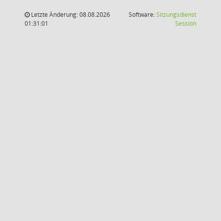
Letzte Änderung: 08.08.2026
Software:
Sitzungsdienst
(Wird in
01:31:01
Session