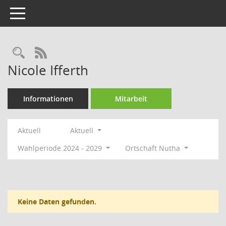
Toggle navigation
Rechercheauswahl
RSS-Feed
Nicole Ifferth
Informationen
Mitarbeit
Aktuell
Aktuell
Wahlperiode 2024 - 2029
Ortschaft Nutha
Keine Daten gefunden.