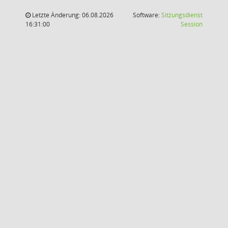
Letzte Änderung: 06.08.2026
Software:
Sitzungsdienst
(Wird in
16:31:00
Session