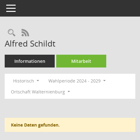
Toggle navigation
Rechercheauswahl
RSS-Feed
Alfred Schildt
Informationen
Mitarbeit
Historisch
Wahlperiode 2024 - 2029
Ortschaft Walternienburg
Keine Daten gefunden.