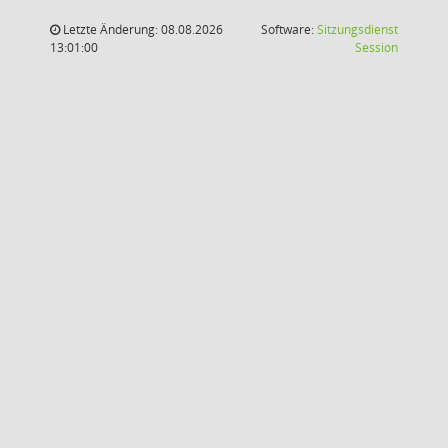
Letzte Änderung: 08.08.2026
Software:
Sitzungsdienst
(Wird in
13:01:00
Session