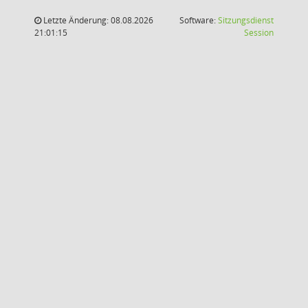
Letzte Änderung: 08.08.2026
Software:
Sitzungsdienst
(Wird in
21:01:15
Session