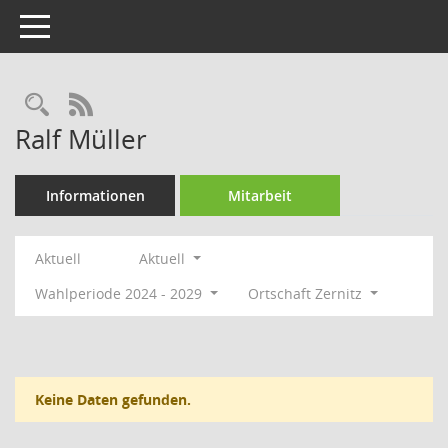
Toggle navigation
Rechercheauswahl
RSS-Feed
Ralf Müller
Informationen
Mitarbeit
Aktuell
Aktuell
Wahlperiode 2024 - 2029
Ortschaft Zernitz
Keine Daten gefunden.