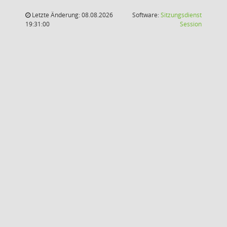
Letzte Änderung: 08.08.2026
Software:
Sitzungsdienst
(Wird in
19:31:00
Session