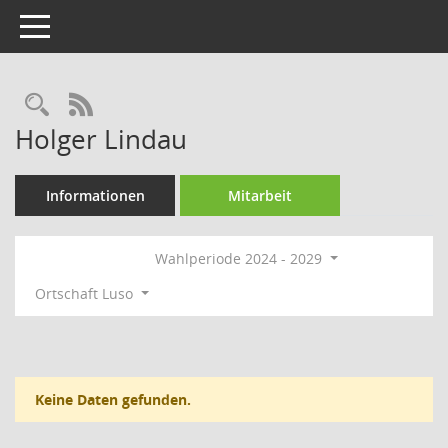
Toggle navigation
Rechercheauswahl
RSS-Feed
Holger Lindau
Informationen
Mitarbeit
Wahlperiode 2024 - 2029
Ortschaft Luso
Keine Daten gefunden.