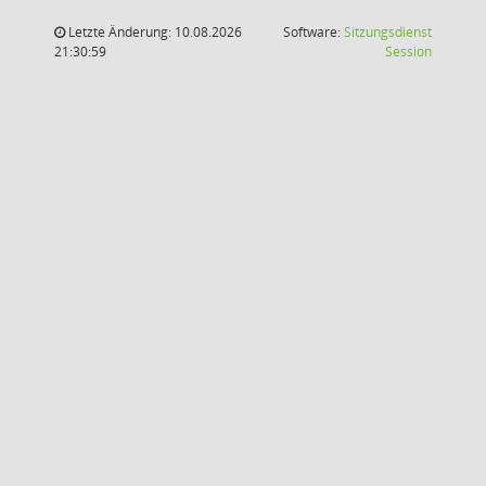
Letzte Änderung: 10.08.2026
Software:
Sitzungsdienst
(Wird in
21:30:59
Session