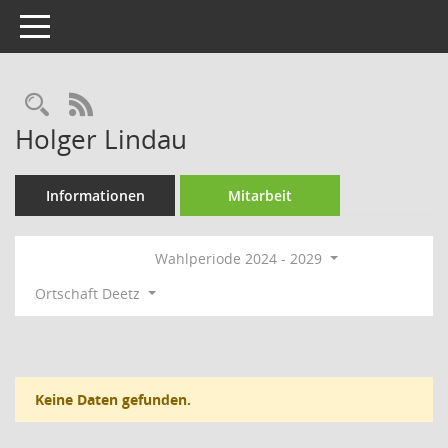
Toggle navigation
Rechercheauswahl
RSS-Feed
Holger Lindau
Informationen
Mitarbeit
Wahlperiode 2024 - 2029
Ortschaft Deetz
Keine Daten gefunden.