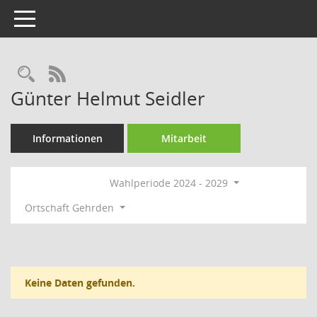
Toggle navigation
Rechercheauswahl
RSS-Feed
Günter Helmut Seidler
Informationen
Mitarbeit
Wahlperiode 2024 - 2029
Ortschaft Gehrden
Keine Daten gefunden.