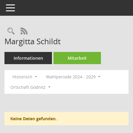
Toggle navigation
Rechercheauswahl
RSS-Feed
Margitta Schildt
Informationen
Mitarbeit
Historisch
Wahlperiode 2024 - 2029
Ortschaft Gödnitz
Keine Daten gefunden.