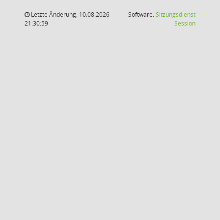
Letzte Änderung: 10.08.2026
Software:
Sitzungsdienst
(Wird in
21:30:59
Session