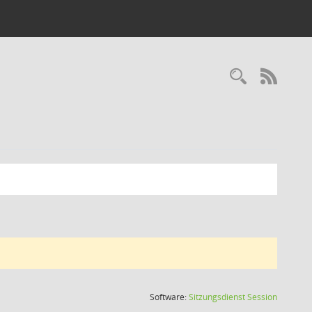
Recherc
RSS-
(Wird in
Software:
Sitzungsdienst
Session