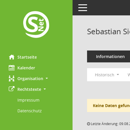
Toggle navigation
Sebastian S
Informationen
Startseite
Kalender
Historisch
W
Organisation
Rechtstexte
Impressum
Keine Daten gefun
Datenschutz
Letzte Änderung: 09.08.