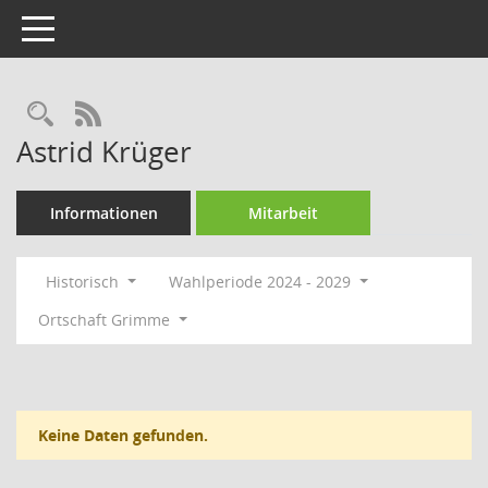
Toggle navigation
Rechercheauswahl
RSS-Feed
Astrid Krüger
Informationen
Mitarbeit
Historisch
Wahlperiode 2024 - 2029
Ortschaft Grimme
Keine Daten gefunden.