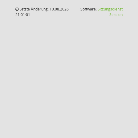
Letzte Änderung: 10.08.2026
Software:
Sitzungsdienst
(Wird in
21:01:01
Session