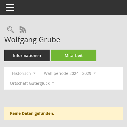
Toggle navigation
Rechercheauswahl
RSS-Feed
Wolfgang Grube
Informationen
Mitarbeit
Historisch
Wahlperiode 2024 - 2029
Ortschaft Güterglück
Keine Daten gefunden.