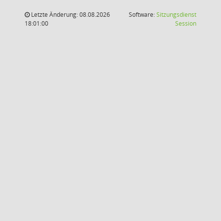
Letzte Änderung: 08.08.2026
Software:
Sitzungsdienst
(Wird in
18:01:00
Session