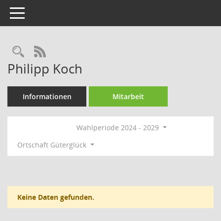
Toggle navigation
Rechercheauswahl
RSS-Feed
Philipp Koch
Informationen
Mitarbeit
Wahlperiode 2024 - 2029
Ortschaft Güterglück
Keine Daten gefunden.