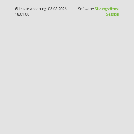
Letzte Änderung: 08.08.2026
Software:
Sitzungsdienst
(Wird in
18:01:00
Session