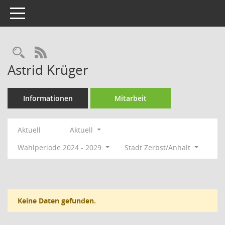
Toggle navigation
Rechercheauswahl
RSS-Feed
Astrid Krüger
Informationen
Mitarbeit
Aktuell
Aktuell
Wahlperiode 2024 - 2029
Stadt Zerbst/Anhalt
Keine Daten gefunden.