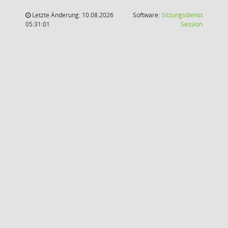
Letzte Änderung: 10.08.2026
Software:
Sitzungsdienst
(Wird in
05:31:01
Session