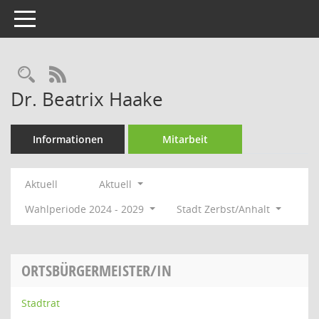
Toggle navigation
Rechercheauswahl
RSS-Feed
Dr. Beatrix Haake
Informationen
Mitarbeit
Aktuell
Aktuell
Wahlperiode 2024 - 2029
Stadt Zerbst/Anhalt
ORTSBÜRGERMEISTER/IN
Stadtrat