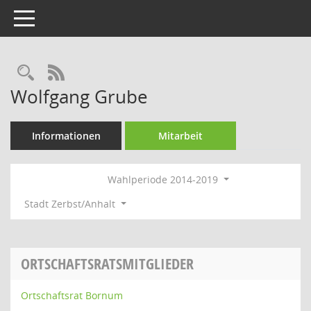
Toggle navigation
Rechercheauswahl
RSS-Feed
Wolfgang Grube
Informationen
Mitarbeit
Wahlperiode 2014-2019
Stadt Zerbst/Anhalt
ORTSCHAFTSRATSMITGLIEDER
Ortschaftsrat Bornum