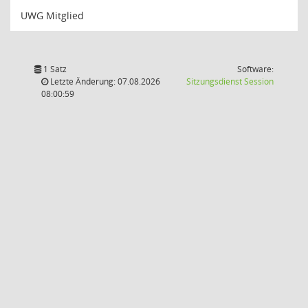
UWG Mitglied
1 Satz
Software:
(Wird in
Letzte Änderung: 07.08.2026
Sitzungsdienst
Session
08:00:59