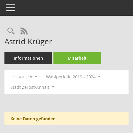
Toggle navigation
Rechercheauswahl
RSS-Feed
Astrid Krüger
Informationen
Mitarbeit
Historisch
Wahlperiode 2019 - 2024
Stadt Zerbst/Anhalt
Keine Daten gefunden.