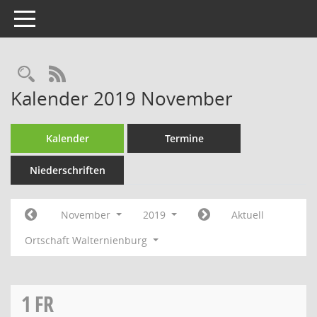
Toggle navigation
Rechercheauswahl
RSS-Feed
Kalender 2019 November
Kalender
Termine
Niederschriften
November
2019
Aktuell
Ortschaft Walternienburg
1
FR