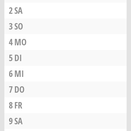
2
SA
3
SO
4
MO
5
DI
6
MI
7
DO
8
FR
9
SA