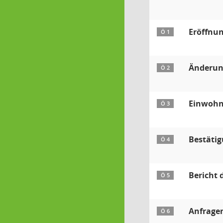
Eröffnu
Ö 1
Änderun
Ö 2
Einwohn
Ö 3
Bestätig
Ö 4
Bericht 
Ö 5
Anfrage
Ö 6