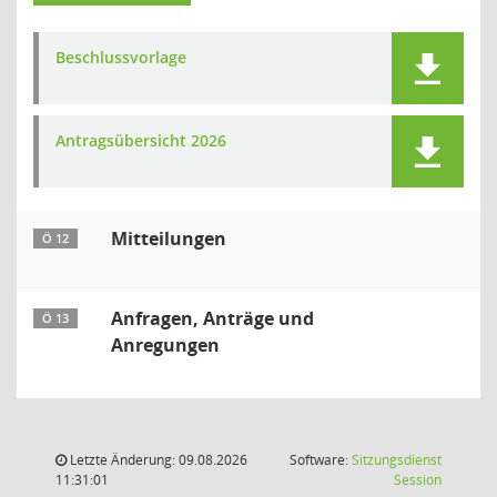
Beschlussvorlage
Antragsübersicht 2026
Mitteilungen
Ö 12
Anfragen, Anträge und
Ö 13
Anregungen
Letzte Änderung: 09.08.2026
Software:
Sitzungsdienst
(Wird in
11:31:01
Session