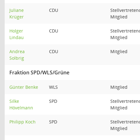
Juliane
CDU
Stellvertreten
Krüger
Mitglied
Holger
CDU
Stellvertreten
Lindau
Mitglied
Andrea
CDU
Mitglied
Solbrig
Fraktion SPD/WLS/Grüne
Günter Benke
WLS
Mitglied
Silke
SPD
Stellvertreten
Hövelmann
Mitglied
Philipp Koch
SPD
Stellvertreten
Mitglied