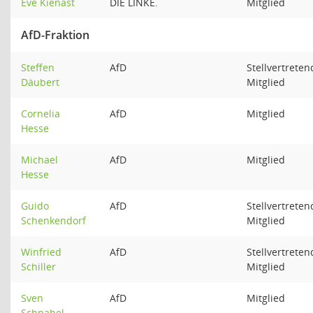
Eve Kienast
DIE LINKE.
Mitglied
AfD-Fraktion
Steffen
AfD
Stellvertreten
Däubert
Mitglied
Cornelia
AfD
Mitglied
Hesse
Michael
AfD
Mitglied
Hesse
Guido
AfD
Stellvertreten
Schenkendorf
Mitglied
Winfried
AfD
Stellvertreten
Schiller
Mitglied
Sven
AfD
Mitglied
Schnabel