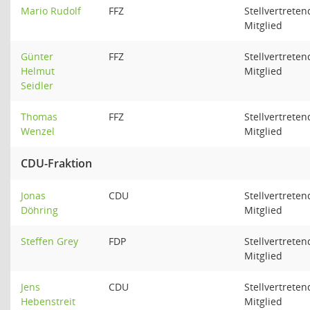
Mario Rudolf
FFZ
Stellvertreten
Mitglied
Günter
FFZ
Stellvertreten
Helmut
Mitglied
Seidler
Thomas
FFZ
Stellvertreten
Wenzel
Mitglied
CDU-Fraktion
Jonas
CDU
Stellvertreten
Döhring
Mitglied
Steffen Grey
FDP
Stellvertreten
Mitglied
Jens
CDU
Stellvertreten
Hebenstreit
Mitglied