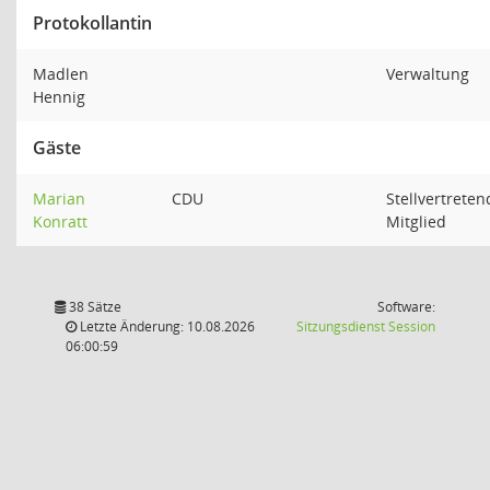
Protokollantin
Madlen
Verwaltung
Hennig
Gäste
Marian
CDU
Stellvertreten
Konratt
Mitglied
38 Sätze
Software:
(Wird in
Letzte Änderung: 10.08.2026
Sitzungsdienst
Session
06:00:59