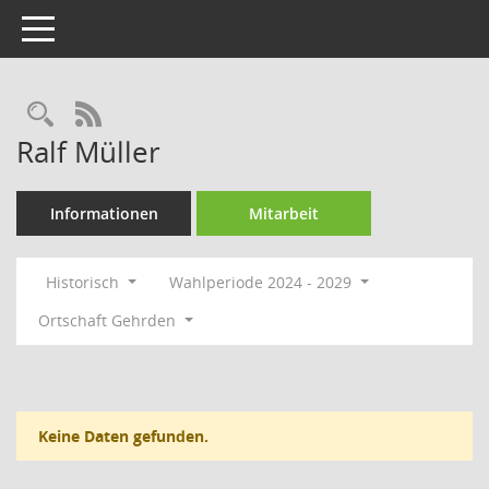
Toggle navigation
Rechercheauswahl
RSS-Feed
Ralf Müller
Informationen
Mitarbeit
Historisch
Wahlperiode 2024 - 2029
Ortschaft Gehrden
Keine Daten gefunden.