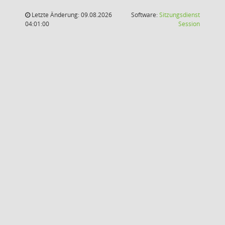
Letzte Änderung: 09.08.2026
Software:
Sitzungsdienst
(Wird in
04:01:00
Session