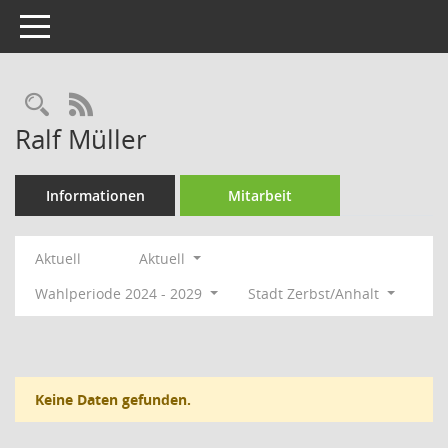
Toggle navigation
Rechercheauswahl
RSS-Feed
Ralf Müller
Informationen
Mitarbeit
Aktuell
Aktuell
Wahlperiode 2024 - 2029
Stadt Zerbst/Anhalt
Keine Daten gefunden.