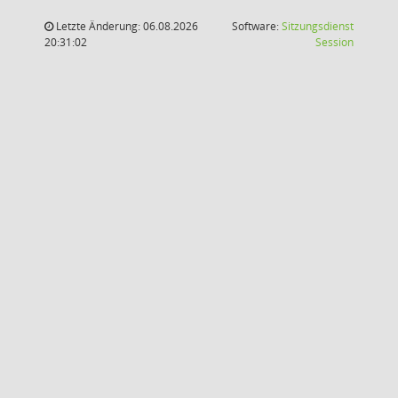
Letzte Änderung: 06.08.2026
Software:
Sitzungsdienst
(Wird in
20:31:02
Session