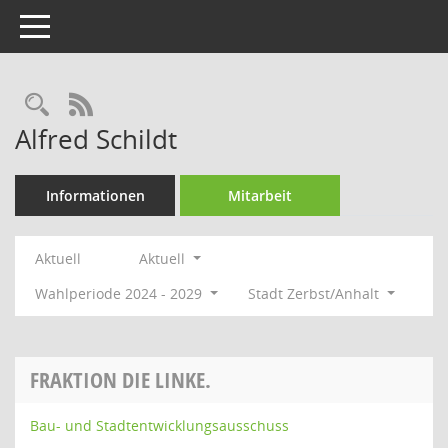
Toggle navigation
Rechercheauswahl
RSS-Feed
Alfred Schildt
Informationen
Mitarbeit
Aktuell
Aktuell
Wahlperiode 2024 - 2029
Stadt Zerbst/Anhalt
FRAKTION DIE LINKE.
Bau- und Stadtentwicklungsausschuss