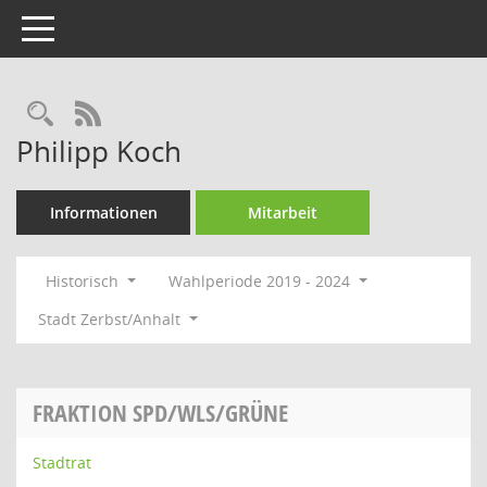
Toggle navigation
Rechercheauswahl
RSS-Feed
Philipp Koch
Informationen
Mitarbeit
Historisch
Wahlperiode 2019 - 2024
Stadt Zerbst/Anhalt
FRAKTION SPD/WLS/GRÜNE
Stadtrat