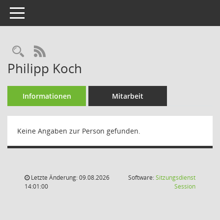
Toggle navigation
Rechercheauswahl
RSS-Feed
Philipp Koch
Informationen
Mitarbeit
Keine Angaben zur Person gefunden.
Letzte Änderung: 09.08.2026
Software:
Sitzungsdienst
(Wird in
14:01:00
Session