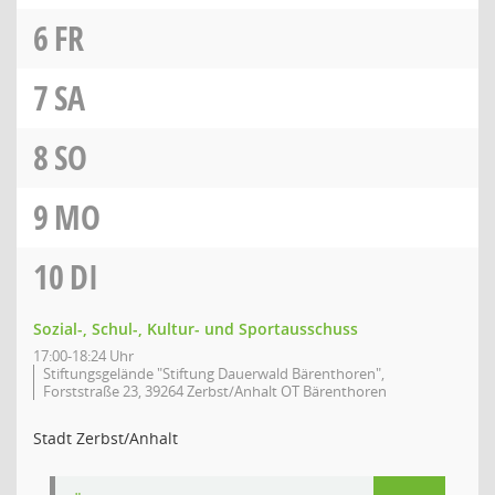
6
FR
7
SA
8
SO
9
MO
10
DI
Sozial-, Schul-, Kultur- und Sportausschuss
17:00-18:24 Uhr
Stiftungsgelände "Stiftung Dauerwald Bärenthoren",
Forststraße 23, 39264 Zerbst/Anhalt OT Bärenthoren
Stadt Zerbst/Anhalt