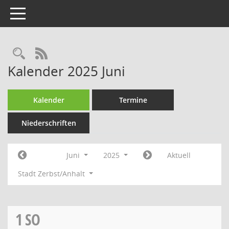
Toggle navigation
Rechercheauswahl
RSS-Feed
Kalender 2025 Juni
Kalender
Termine
Niederschriften
Juni
2025
Aktuell
Stadt Zerbst/Anhalt
1
SO