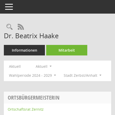
Toggle navigation
Rechercheauswahl
RSS-Feed
Dr. Beatrix Haake
Informationen
Mitarbeit
Aktuell
Aktuell
Wahlperiode 2024 - 2029
Stadt Zerbst/Anhalt
ORTSBÜRGERMEISTERIN
Ortschaftsrat Zernitz