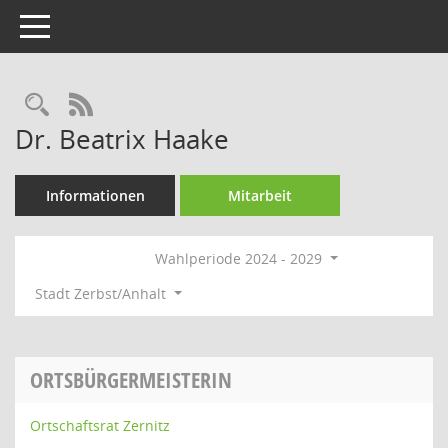
Toggle navigation
Rechercheauswahl
RSS-Feed
Dr. Beatrix Haake
Informationen
Mitarbeit
Wahlperiode 2024 - 2029
Stadt Zerbst/Anhalt
ORTSBÜRGERMEISTERIN
Ortschaftsrat Zernitz