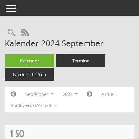
Toggle navigation
Rechercheauswahl
RSS-Feed
Kalender 2024 September
Kalender
Termine
Niederschriften
September
2024
Aktuell
Stadt Zerbst/Anhalt
1
SO