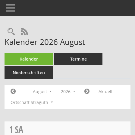
Toggle navigation
Rechercheauswahl
RSS-Feed
Kalender 2026 August
Kalender
Termine
Niederschriften
August
2026
Aktuell
Ortschaft Straguth
1
SA