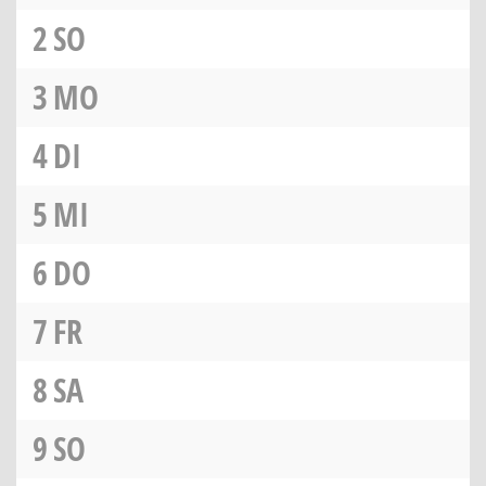
2
SO
3
MO
4
DI
5
MI
6
DO
7
FR
8
SA
9
SO