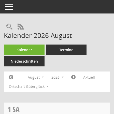
Toggle navigation
Rechercheauswahl
RSS-Feed
Kalender 2026 August
Kalender
Termine
Niederschriften
August
2026
Aktuell
Ortschaft Güterglück
1
SA