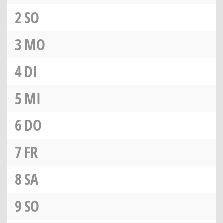
2
SO
3
MO
4
DI
5
MI
6
DO
7
FR
8
SA
9
SO